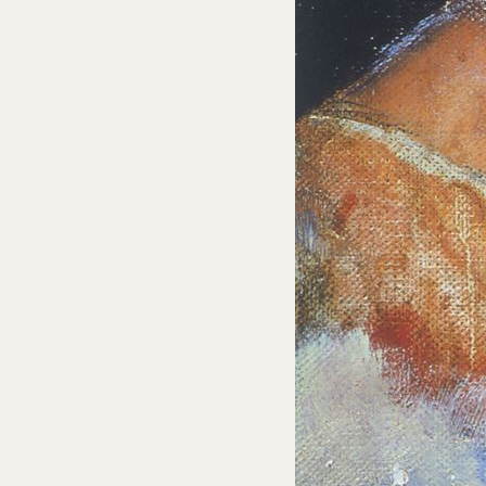
Núm. cat. P 46
Retrato de la madre del artista
c. 1918