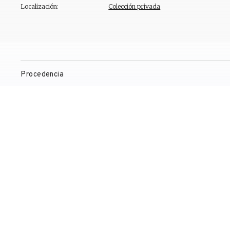
Localización:
Colección privada
Procedencia
Exposiciones
Bibliografía
Gestión de derechos de reproducción
Contacto