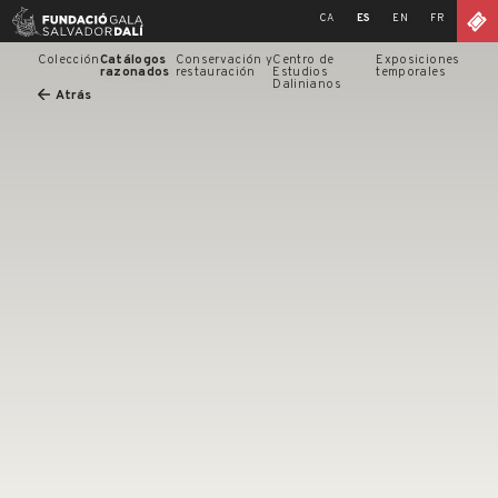
Skip
CA
ES
EN
FR
to
content
Colección
Catálogos
Conservación y
Centro de
Exposiciones
razonados
restauración
Estudios
temporales
Dalinianos
Atrás