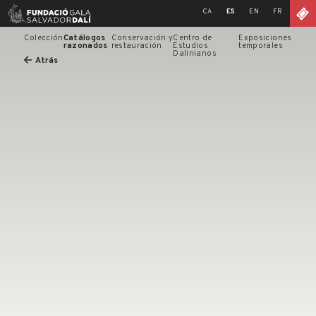
Skip
CA
ES
EN
FR
to
content
Colección
Catálogos
Conservación y
Centro de
Exposiciones
razonados
restauración
Estudios
temporales
Dalinianos
Atrás