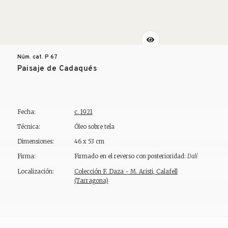
Núm. cat. P
67
Paisaje de Cadaqués
Fecha:
c. 1921
Técnica:
Óleo sobre tela
Dimensiones:
46 x 53 cm
Firma:
Firmado en el reverso con posterioridad:
Dalí
Localización:
Colección F. Daza - M. Aristi, Calafell
(Tarragona)