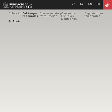
Skip
CA
ES
EN
FR
to
content
Colección
Catálogos
Conservación y
Centro de
Exposiciones
razonados
restauración
Estudios
temporales
Dalinianos
Atrás