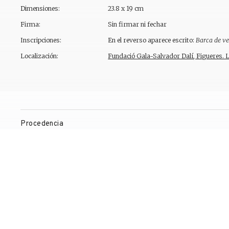
Dimensiones:
23.8 x 19 cm
Firma:
Sin firmar ni fechar
Inscripciones:
En el reverso aparece escrito:
Barca de ve
Localización:
Fundació Gala-Salvador Dalí, Figueres. 
Procedencia
Observaciones
Exposiciones
Bibliografía