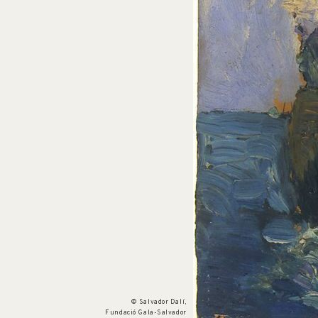
Núm. cat. P 23
El "Son"
c. 1919
© Salvador Dalí,
Fundació Gala-Salvador