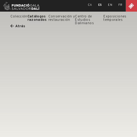
Skip
CA
ES
EN
FR
to
content
Colección
Catálogos
Conservación y
Centro de
Exposiciones
razonados
restauración
Estudios
temporales
Dalinianos
Atrás