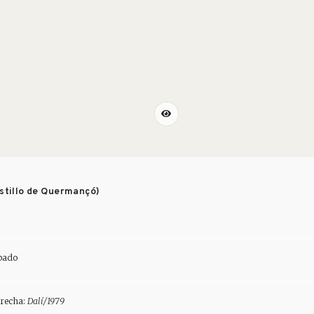
astillo de Quermançó)
apado
erecha:
Dalí/1979