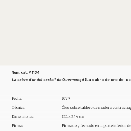
Núm. cat. P
1134
La cabra d'or del castell de Quermançó
(La cabra de oro del c
Fecha:
1979
Técnica:
Óleo sobre tablero de madera contrach
Dimensiones:
122 x 244 cm
Firma:
Firmado y fechado en la parte inferior d