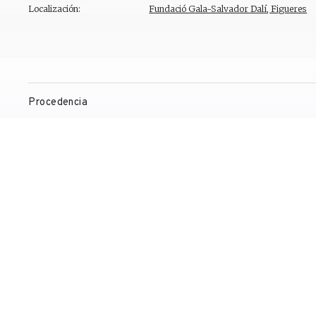
Localización:
Fundació Gala-Salvador Dalí, Figueres
Procedencia
Observaciones
Bibliografía
Gestión de derechos de reproducción
Contacto