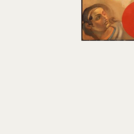
Núm. cat. P 1134
La cabra de oro del castillo de Quermançó
1979