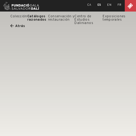
Skip
CA
ES
EN
FR
to
content
Colección
Catálogos
Conservación y
Centro de
Exposiciones
razonados
restauración
Estudios
temporales
Dalinianos
Atrás