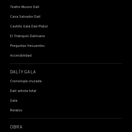
Teatro-Museo Dalí
Casa Salvador Dalí
Castillo Gala Dalí-Púbol
El Triángulo Daliniano
Preguntas frecuentes
Accesibilidad
DALÍ Y GALA
Cronología cruzada
Dalí: artista total
Gala
Relatos
OBRA