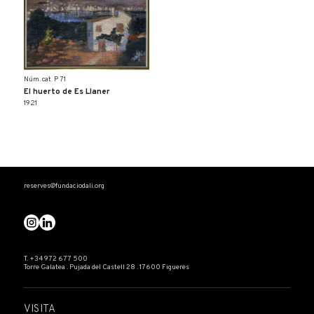
Núm. cat. P 71
El huerto de Es Llaner
1921
reserves@fundaciodali.org
T. +34 972 677 500
Torre Galatea . Pujada del Castell 28 . 17600 Figueres
VISITA