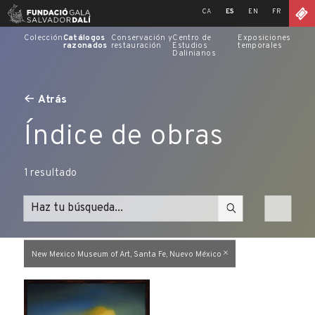
Skip
CA
ES
EN
FR
to
content
Colección
Catálogos
Conservación y
Centro de
Exposiciones
razonados
restauración
Estudios
temporales
Dalinianos
Atrás
Índice de obras
1
resultado
New Mexico Museum of Art, Santa Fe, Nuevo México