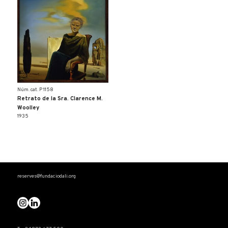
Núm. cat. P 1158
Retrato de la Sra. Clarence M.
Woolley
1935
reserves@fundaciodali.org