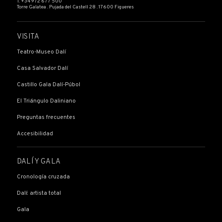
T. +34 972 677 500
Torre Galatea . Pujada del Castell 28 . 17600 Figueres
VISITA
Teatro-Museo Dalí
Casa Salvador Dalí
Castillo Gala Dalí-Púbol
El Triángulo Daliniano
Preguntas frecuentes
Accesibilidad
DALÍ Y GALA
Cronología cruzada
Dalí: artista total
Gala