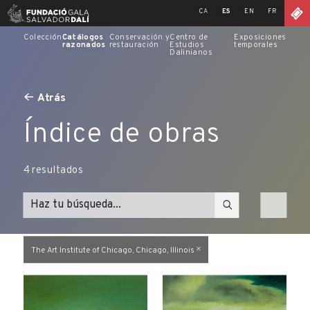
Skip
CA
ES
EN
FR
to
content
Colección
Catálogos
Conservación y
Centro de
Exposiciones
razonados
restauración
Estudios
temporales
Dalinianos
Atrás
Índice de obras
4
resultados
The Art Institute of Chicago, Chicago, Illinois