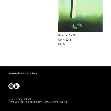
Núm. cat. P 451
Sin título
c. 1937
reserves@fundaciodali.org
T. +34 972 677 500
Torre Galatea . Pujada del Castell 28 . 17600 Figueres