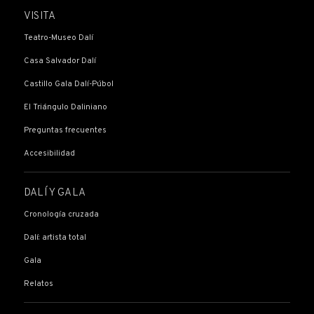
VISITA
Teatro-Museo Dalí
Casa Salvador Dalí
Castillo Gala Dalí-Púbol
El Triángulo Daliniano
Preguntas frecuentes
Accesibilidad
DALÍ Y GALA
Cronología cruzada
Dalí: artista total
Gala
Relatos