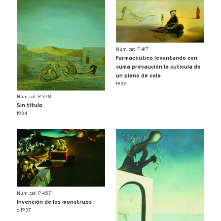
Núm. cat. P 417
Farmacéutico levantando con
suma precaución la cutícula de
un piano de cola
1936
Núm. cat. P 378
Sin título
1934
Núm. cat. P 457
Invención de los monstruos
c. 1937