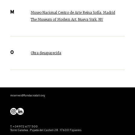
M
Museo Nacional Centro de Arte Reina Sofía, Madrid
The Museum of Modern Art, Nueva York, NY
O
Obra desaparecida
reserves@fundaciodali.org
T. +34 972 677 500
Torre Galatea . Pujada del Castell 28 . 17600 Figueres