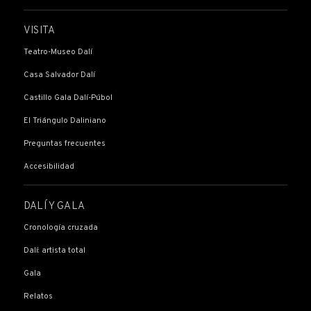
VISITA
Teatro-Museo Dalí
Casa Salvador Dalí
Castillo Gala Dalí-Púbol
El Triángulo Daliniano
Preguntas frecuentes
Accesibilidad
DALÍ Y GALA
Cronología cruzada
Dalí: artista total
Gala
Relatos