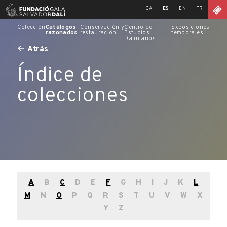
Skip
CA
ES
EN
FR
to
content
Colección
Catálogos
Conservación y
Centro de
Exposiciones
razonados
restauración
Estudios
temporales
Dalinianos
Atrás
Índice de
colecciones
A
B
C
D
E
F
G
H
I
J
K
L
M
N
O
P
Q
R
S
T
U
V
W
X
Y
Z