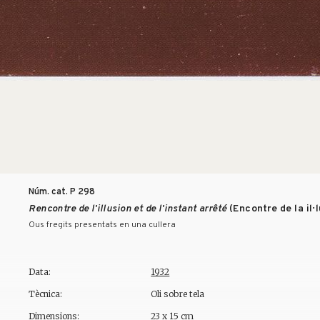
Núm. cat. P
298
Rencontre de l'illusion et de l'instant arrêté
(Encontre de la il·
Ous fregits presentats en una cullera
Data:
1932
Tècnica:
Oli sobre tela
Dimensions:
23 x 15 cm