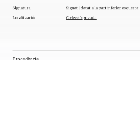
Signatura:
Signat i datat a la part inferior esquerra
Localització:
Col·lecció privada
Procedència
Exposicions
Bibliografia
Gestió de drets de reproducció
Contacte