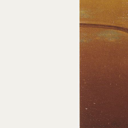
Núm. cat. P 298
Encontre de la il·lusió i del moment
detingut
1932