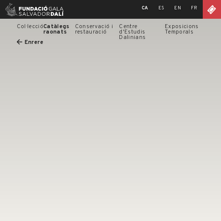
Skip
CA
ES
EN
FR
to
content
Col·lecció
Catàlegs
Conservació i
Centre
Exposicions
raonats
restauració
d'Estudis
Temporals
Dalinians
Enrere