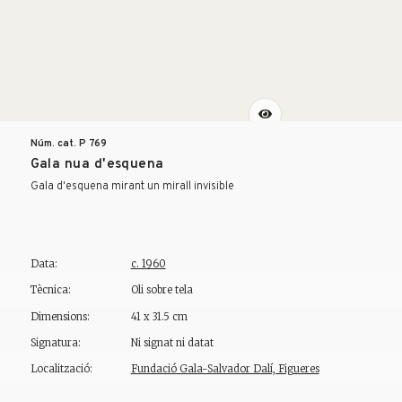
Núm. cat. P
769
Gala nua d'esquena
Gala d'esquena mirant un mirall invisible
Data:
c. 1960
Tècnica:
Oli sobre tela
Dimensions:
41 x 31.5 cm
Signatura:
Ni signat ni datat
Localització:
Fundació Gala-Salvador Dalí, Figueres