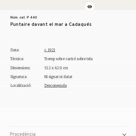
Núm. cat. P
440
Puntaire davant el mar a Cadaqués
Data:
c. 1921
Tècnica:
Tremp sobre cartró sobre tela
Dimensions:
52.1 x 62.9 cm
Signatura:
Ni signat ni datat
Localització:
Desconeguda
Procedència