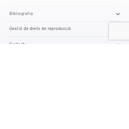
Bibliografia
Gestió de drets de reproducció
Contacte
reserves@fundaciodali.org
T. +34 972 677 500
Torre Galatea . Pujada del Castell 28 . 17600 Figueres