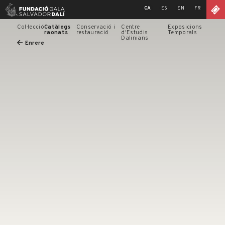
Skip
CA
ES
EN
FR
to
content
Col·lecció
Catàlegs
Conservació i
Centre
Exposicions
raonats
restauració
d'Estudis
Temporals
Dalinians
Enrere