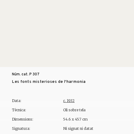
Núm. cat. P
307
Les fonts misterioses de l'harmonia
Data:
c. 1932
Tècnica:
Oli sobre tela
Dimensions:
54.6 x 45.7 cm
Signatura:
Ni signat ni datat