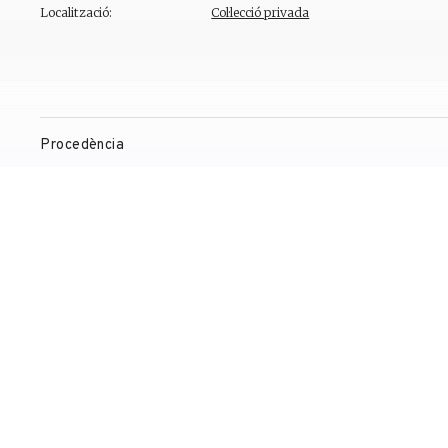
Localització:
Col·lecció privada
Procedència
Exposicions
Bibliografia
Gestió de drets de reproducció
Contacte