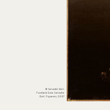
Núm. cat. P 307
Les fonts misterioses de l'harmonia
c. 1932
© Salvador Dalí,
Fundació Gala-Salvador
Dalí, Figueres, 2007