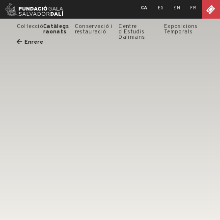
Skip
CA
ES
EN
FR
to
content
Col·lecció
Catàlegs
Conservació i
Centre
Exposicions
raonats
restauració
d'Estudis
Temporals
Dalinians
Enrere