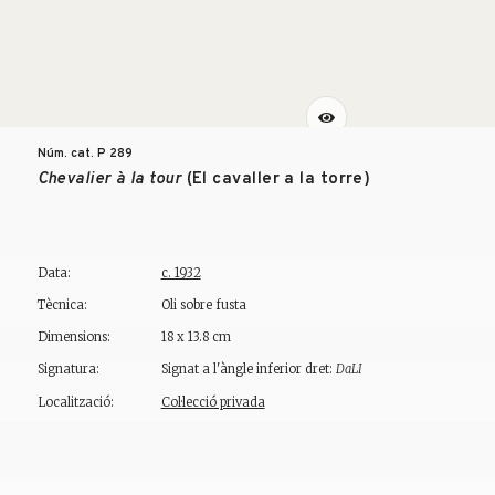
Núm. cat. P
289
Chevalier à la tour
(El cavaller a la torre)
Data:
c. 1932
Tècnica:
Oli sobre fusta
Dimensions:
18 x 13.8 cm
Signatura:
Signat a l'àngle inferior dret:
DaLI
Localització:
Col·lecció privada