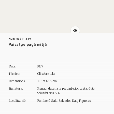
Núm. cat. P
449
Paisatge pagà mitjà
Data:
1937
Tècnica:
Oli sobre tela
Dimensions:
38.5 x 46.5 cm
Signatura:
Signat i datat a la part inferior dreta:
Gala
Salvador Dalí 1937
Localització:
Fundació Gala-Salvador Dalí, Figueres