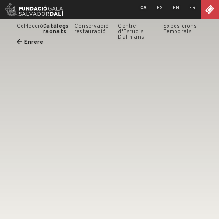
Skip
CA
ES
EN
FR
to
content
Col·lecció
Catàlegs
Conservació i
Centre
Exposicions
raonats
restauració
d'Estudis
Temporals
Dalinians
Enrere