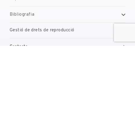
Bibliografia
Gestió de drets de reproducció
Contacte
reserves@fundaciodali.org
T. +34 972 677 500
Torre Galatea . Pujada del Castell 28 . 17600 Figueres