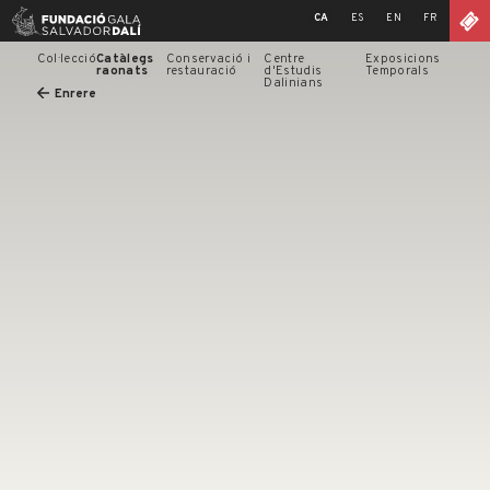
Skip
CA
ES
EN
FR
to
content
Col·lecció
Catàlegs
Conservació i
Centre
Exposicions
raonats
restauració
d'Estudis
Temporals
Dalinians
Enrere