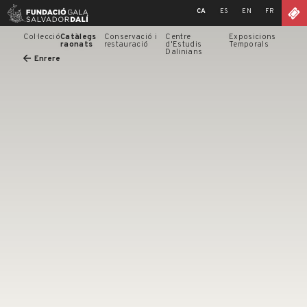
Skip
CA
ES
EN
FR
to
content
Col·lecció
Catàlegs
Conservació i
Centre
Exposicions
raonats
restauració
d'Estudis
Temporals
Dalinians
Enrere