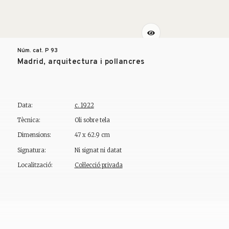
Núm. cat. P
93
Madrid, arquitectura i pollancres
Data:
c. 1922
Tècnica:
Oli sobre tela
Dimensions:
47 x 62.9 cm
Signatura:
Ni signat ni datat
Localització:
Col·lecció privada