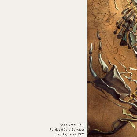
Núm. cat. P 661
Cap rafaelesc esclatant
1951
© Salvador Dalí,
Fundació Gala-Salvador
Dalí, Figueres, 2011