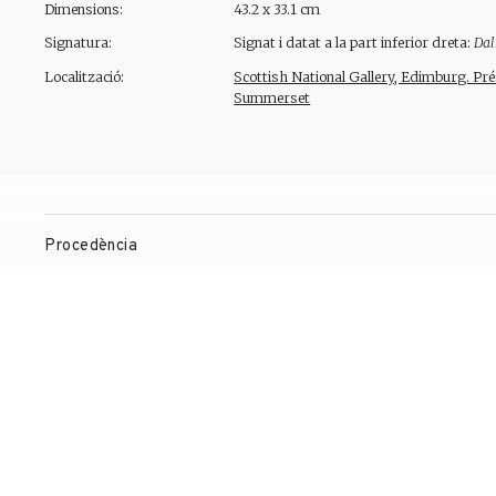
Dimensions:
43.2 x 33.1 cm
Signatura:
Signat i datat a la part inferior dreta:
Dal
Localització:
Scottish National Gallery, Edimburg. Pr
Summerset
Procedència
Observacions
Exposicions
Bibliografia
Gestió de drets de reproducció