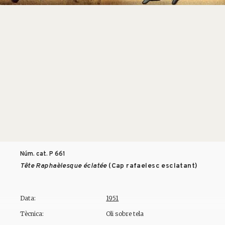
Núm. cat. P
661
Tête Raphaèlesque éclatée
(Cap rafaelesc esclatant)
Data:
1951
Tècnica:
Oli sobre tela