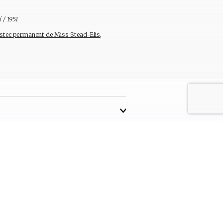
í / 1951
éstec permanent de Miss Stead-Elis,