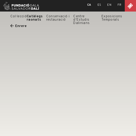
Skip
CA
ES
EN
FR
to
content
Col·lecció
Catàlegs
Conservació i
Centre
Exposicions
raonats
restauració
d'Estudis
Temporals
Dalinians
Enrere