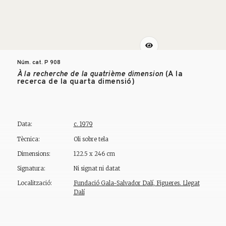
Núm. cat. P
908
À la recherche de la quatrième dimension
(A la
recerca de la quarta dimensió)
Data:
c. 1979
Tècnica:
Oli sobre tela
Dimensions:
122.5 x 246 cm
Signatura:
Ni signat ni datat
Localització:
Fundació Gala-Salvador Dalí, Figueres. Llegat
Dalí