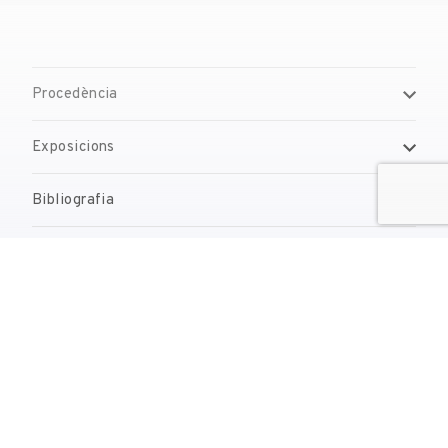
Procedència
Exposicions
Bibliografia
Gestió de drets de reproducció
Contacte
reserves@fundaciodali.org