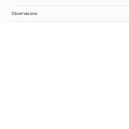
Observacions
Bibliografia
Gestió de drets de reproducció
Contacte
T. +34 972 677 500
Torre Galatea . Puj
OBRA
EDUCACIÓ I A
Col·lecció
Servei Educatiu