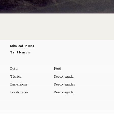
Núm. cat. P
1184
Sant Narcís
Data:
1960
Tècnica:
Desconeguda
Dimensions:
Desconegudes
Localització:
Desconeguda