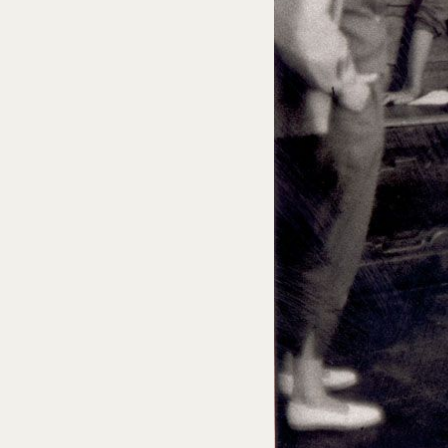
Núm. cat. P 1184
Sant Narcís
1960