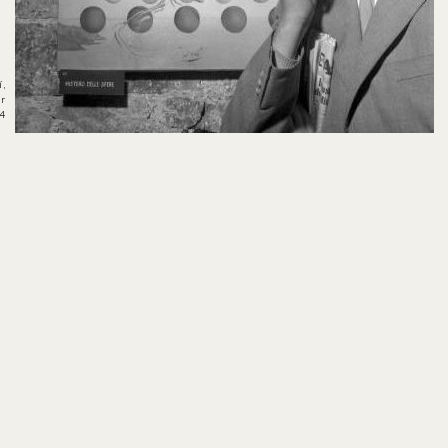
í,
or
14