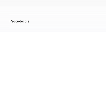
Procedència
Observacions
Exposicions
Gestió de drets de reproducció
Contacte
T. +34 972 677 500
Torre Galatea . Puj