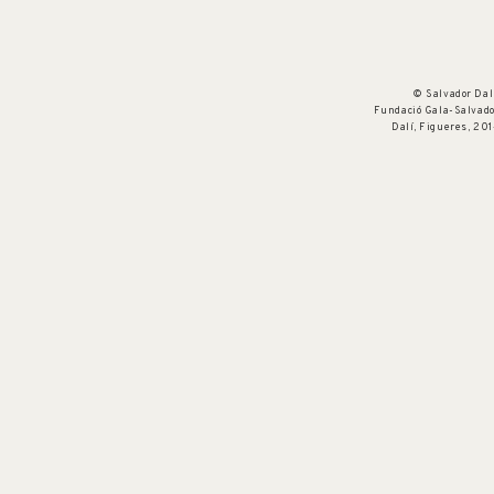
© Salvador Dal
Fundació Gala-Salvad
Dalí, Figueres, 20
Núm. cat. P 1178
Misteri de les esferes
c. 1952