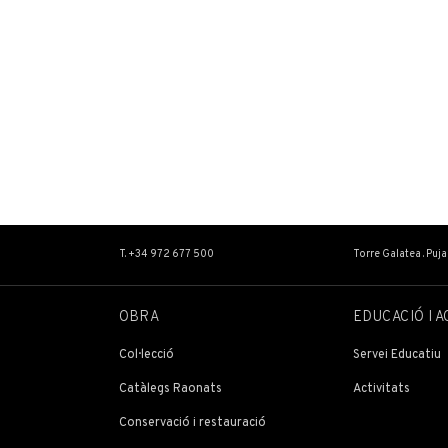
T. +34 972 677 500
Torre Galatea . Puj
OBRA
EDUCACIÓ I A
Col·lecció
Servei Educatiu
Catàlegs Raonats
Activitats
Conservació i restauració