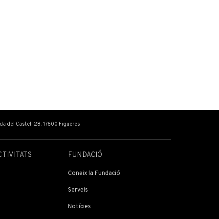
ada del Castell 28 . 17600 Figueres
CTIVITATS
FUNDACIÓ
Coneix la Fundació
Serveis
Notícies