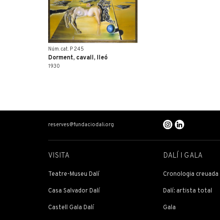
Núm. cat. P 245
Dorment, cavall, lleó
1930
reserves@fundaciodali.org
VISITA
DALÍ I GALA
Teatre-Museu Dalí
Cronologia creuada
Casa Salvador Dalí
Dalí: artista total
Castell Gala Dalí
Gala