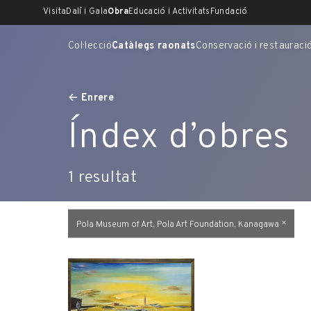
Skip
Visita
Dalí i Gala
Obra
Educació i Activitats
Fundació
to
content
Col·lecció
Catàlegs raonats
Conservació i restauraci
Enrere
Índex d’obres
1
resultat
Pola Museum of Art, Pola Art Foundation, Kanagawa