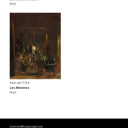
1942
Núm. cat. P 762
Les Menines
1960
reserves@fundaciodali.org