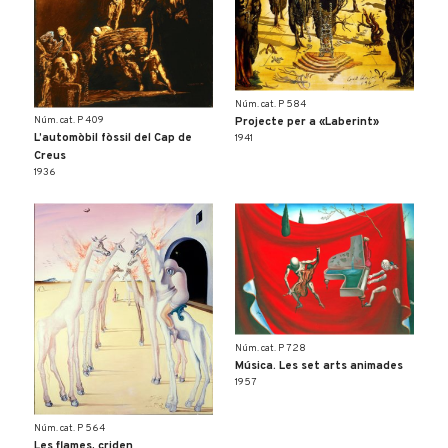
Núm. cat. P 584
Núm. cat. P 409
Projecte per a «Laberint»
L’automòbil fòssil del Cap de
1941
Creus
1936
Núm. cat. P 728
Música. Les set arts animades
1957
Núm. cat. P 564
Les flames, criden