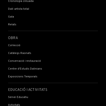
Cronologia creuada
Dalí: artista total
Gala
Relats
OBRA
Col·lecció
Catàlegs Raonats
Conservació i restauració
Centre d'Estudis Dalinians
Exposicions Temporals
EDUCACIÓ I ACTIVITATS
Servei Educatiu
Activitats