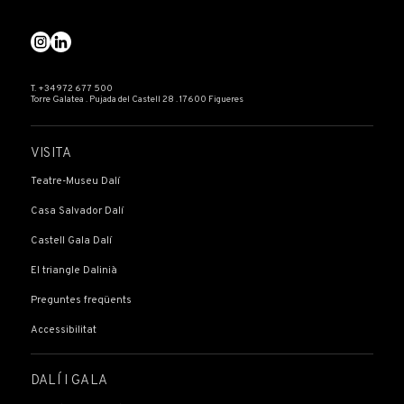
T. +34 972 677 500
Torre Galatea . Pujada del Castell 28 . 17600 Figueres
VISITA
Teatre-Museu Dalí
Casa Salvador Dalí
Castell Gala Dalí
El triangle Dalinià
Preguntes freqüents
Accessibilitat
DALÍ I GALA