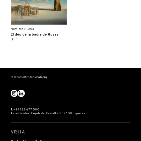
Núm. cat. P 1053
El déu de la badia de Roses
1944
reserves@fundaciodali.org
T. +34 972 677 500
Torre Galatea . Pujada del Castell 28 . 17600 Figueres
VISITA