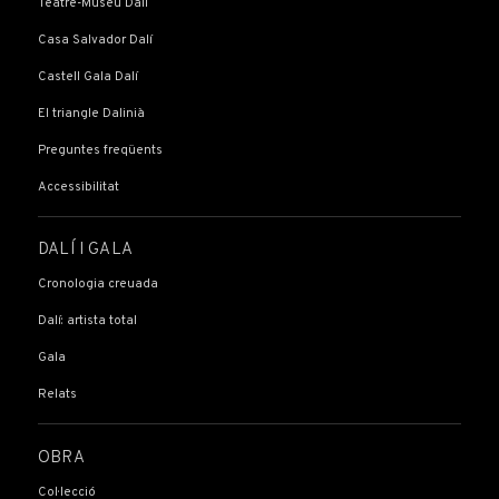
Teatre-Museu Dalí
Casa Salvador Dalí
Castell Gala Dalí
El triangle Dalinià
Preguntes freqüents
Accessibilitat
DALÍ I GALA
Cronologia creuada
Dalí: artista total
Gala
Relats
OBRA
Col·lecció