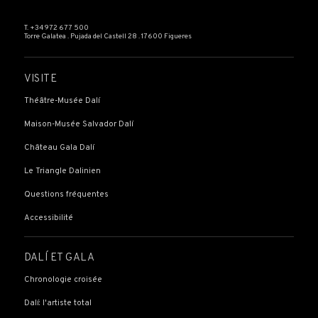
T. +34 972 677 500
Torre Galatea . Pujada del Castell 28 . 17600 Figueres
VISITE
Théâtre-Musée Dalí
Maison-Musée Salvador Dalí
Château Gala Dalí
Le Triangle Dalinien
Questions fréquentes
Accessibilité
DALÍ ET GALA
Chronologie croisée
Dalí: l'artiste total