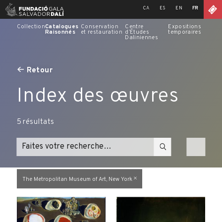
Skip
CA
ES
EN
FR
to
content
Collection
Catalogues
Conservation
Centre
Expositions
Raisonnés
et restauration
d’Études
temporaires
Daliniennes
Retour
Index des œuvres
5
résultats
The Metropolitan Museum of Art, New York