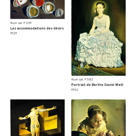
Num. cat. P 239
Les accommodations des désirs
1929
Num. cat. P 582
Portrait de Berthe David-Weill
1952