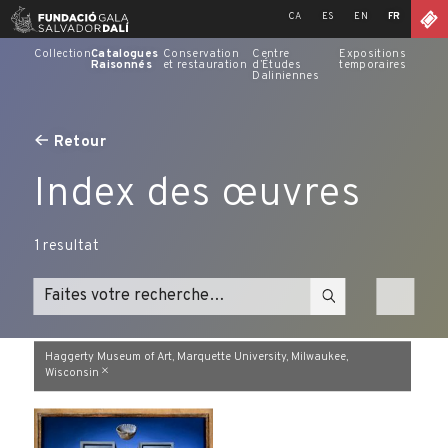
Skip
CA
ES
EN
FR
to
content
Collection
Catalogues
Conservation
Centre
Expositions
Raisonnés
et restauration
d’Études
temporaires
Daliniennes
Retour
Index des œuvres
1
resultat
Haggerty Museum of Art, Marquette University, Milwaukee,
Wisconsin