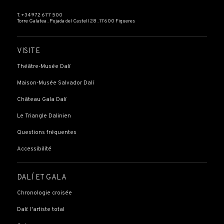
T. +34 972 677 500
Torre Galatea . Pujada del Castell 28 . 17600 Figueres
VISITE
Théâtre-Musée Dalí
Maison-Musée Salvador Dalí
Château Gala Dalí
Le Triangle Dalinien
Questions fréquentes
Accessibilité
DALÍ ET GALA
Chronologie croisée
Dalí: l'artiste total