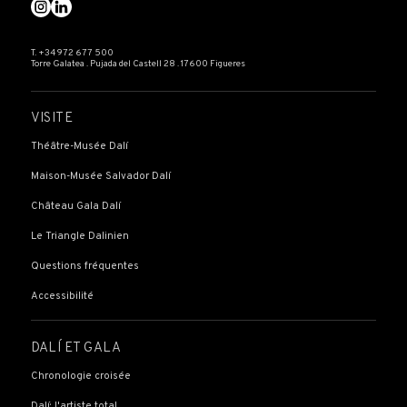
T. +34 972 677 500
Torre Galatea . Pujada del Castell 28 . 17600 Figueres
VISITE
Théâtre-Musée Dalí
Maison-Musée Salvador Dalí
Château Gala Dalí
Le Triangle Dalinien
Questions fréquentes
Accessibilité
DALÍ ET GALA
Chronologie croisée
Dalí: l'artiste total