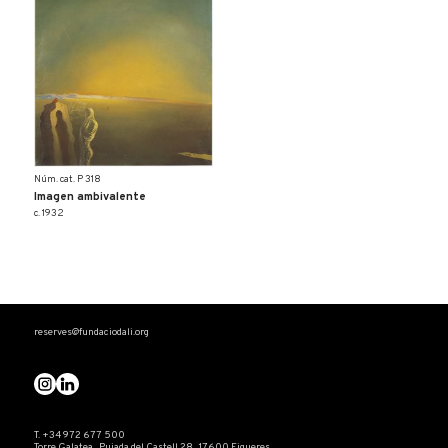
Núm. cat. P 318
Imagen ambivalente
c. 1932
reserves@fundaciodali.org
T. +34 972 677 500
Torre Galatea . Pujada del Castell 28 . 17600 Figueres