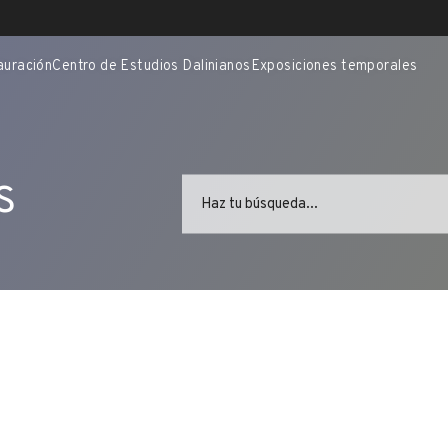
auración
Centro de Estudios Dalinianos
Exposiciones temporales
s