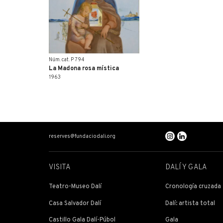
Núm. cat. P 794
La Madona rosa mística
1963
reserves@fundaciodali.org
VISITA
DALÍ Y GALA
Teatro-Museo Dalí
Cronología cruzada
Casa Salvador Dalí
Dalí: artista total
Castillo Gala Dalí-Púbol
Gala