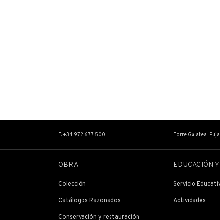
T. +34 972 677 500
Torre Galatea . Puj
OBRA
EDUCACIÓN Y
Colección
Servicio Educati
Catálogos Razonados
Actividades
Conservación y restauración