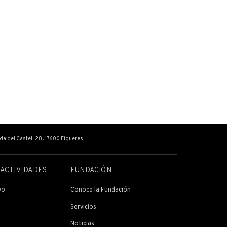
ada del Castell 28 . 17600 Figueres
 ACTIVIDADES
FUNDACIÓN
vo
Conoce la Fundación
Servicios
Noticias