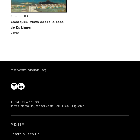
Núm. cat. P 3
Cadaqués. Vista desde la casa
de Es Llaner
c. 1915
reserves@fundaciodali.org
T. +34 972 677 500
Torre Galatea . Pujada del Castell 28 . 17600 Figueres
VISITA
Teatro-Museo Dalí