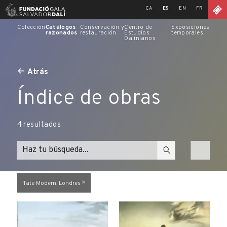
Skip
CA
ES
EN
FR
to
content
Colección
Catálogos
Conservación y
Centro de
Exposiciones
razonados
restauración
Estudios
temporales
Dalinianos
Atrás
Índice de obras
4
resultados
Tate Modern, Londres