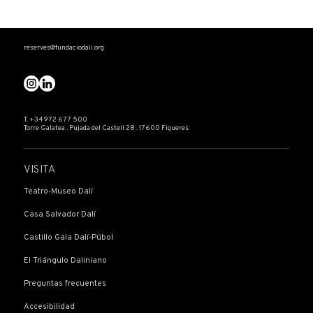
reserves@fundaciodali.org
T. +34 972 677 500
Torre Galatea . Pujada del Castell 28 . 17600 Figueres
VISITA
Teatro-Museo Dalí
Casa Salvador Dalí
Castillo Gala Dalí-Púbol
El Triángulo Daliniano
Preguntas frecuentes
Accesibilidad