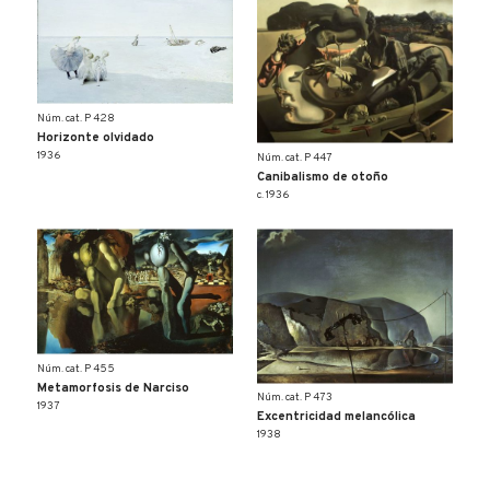
Núm. cat. P 428
Horizonte olvidado
1936
Núm. cat. P 447
Canibalismo de otoño
c. 1936
Núm. cat. P 455
Metamorfosis de Narciso
Núm. cat. P 473
1937
Excentricidad melancólica
1938