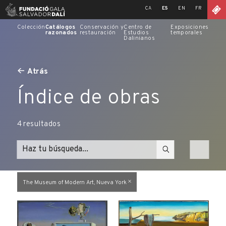
Skip
CA
ES
EN
FR
to
content
Colección
Catálogos
Conservación y
Centro de
Exposiciones
razonados
restauración
Estudios
temporales
Dalinianos
Atrás
Índice de obras
4
resultados
The Museum of Modern Art, Nueva York