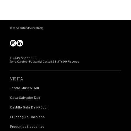
reserves@fundaciodali.org
T. +34 972 677 500
Torre Galatea . Pujada del Castell 28 . 17600 Figueres
VISITA
Teatro-Museo Dalí
Casa Salvador Dalí
Castillo Gala Dalí-Púbol
El Triángulo Daliniano
Preguntas frecuentes