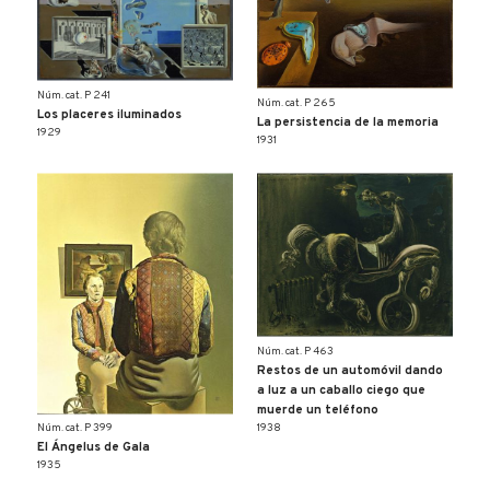
Núm. cat. P 241
Núm. cat. P 265
Los placeres iluminados
La persistencia de la memoria
1929
1931
Núm. cat. P 463
Restos de un automóvil dando
a luz a un caballo ciego que
muerde un teléfono
1938
Núm. cat. P 399
El Ángelus de Gala
1935