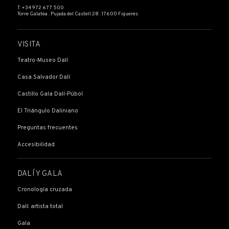
T. +34 972 677 500
Torre Galatea . Pujada del Castell 28 . 17600 Figueres
VISITA
Teatro-Museo Dalí
Casa Salvador Dalí
Castillo Gala Dalí-Púbol
El Triángulo Daliniano
Preguntas frecuentes
Accesibilidad
DALÍ Y GALA
Cronología cruzada
Dalí: artista total
Gala