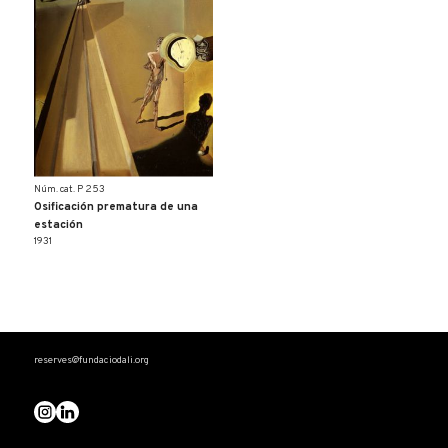
Núm. cat. P 253
Osificación prematura de una
estación
1931
reserves@fundaciodali.org