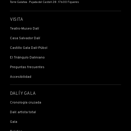
Torre Galatea . Pujada del Castell 28 . 17600 Figueres
VISITA
Teatro-Museo Dalí
Casa Salvador Dalí
Castillo Gala Dalí-Púbol
El Triángulo Daliniano
Preguntas frecuentes
Accesibilidad
DALÍ Y GALA
Cronología cruzada
Dalí: artista total
Gala