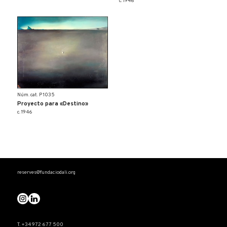
c. 1946
Núm. cat. P 1035
Proyecto para «Destino»
c. 1946
reserves@fundaciodali.org
T. +34 972 677 500