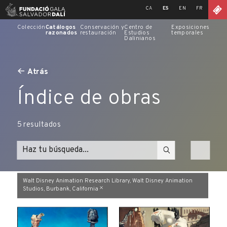
Skip
CA
ES
EN
FR
to
content
Colección
Catálogos
Conservación y
Centro de
Exposiciones
razonados
restauración
Estudios
temporales
Dalinianos
Atrás
Índice de obras
5
resultados
Walt Disney Animation Research Library, Walt Disney Animation
Studios, Burbank, California