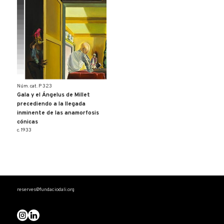
Núm. cat. P 323
Gala y el Ángelus de Millet
precediendo a la llegada
inminente de las anamorfosis
cónicas
c. 1933
reserves@fundaciodali.org