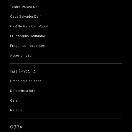
Teatro-Museo Dalí
Casa Salvador Dalí
Castillo Gala Dalí-Púbol
El Triángulo Daliniano
Preguntas frecuentes
Accesibilidad
DALÍ Y GALA
Cronología cruzada
Dalí: artista total
Gala
Relatos
OBRA