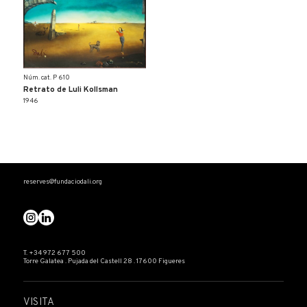
Núm. cat. P 610
Retrato de Luli Kollsman
1946
reserves@fundaciodali.org
T. +34 972 677 500
Torre Galatea . Pujada del Castell 28 . 17600 Figueres
VISITA