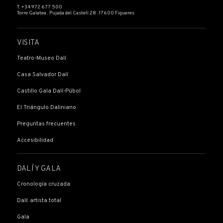
T. +34 972 677 500
Torre Galatea . Pujada del Castell 28 . 17600 Figueres
VISITA
Teatro-Museo Dalí
Casa Salvador Dalí
Castillo Gala Dalí-Púbol
El Triángulo Daliniano
Preguntas frecuentes
Accesibilidad
DALÍ Y GALA
Cronología cruzada
Dalí: artista total
Gala