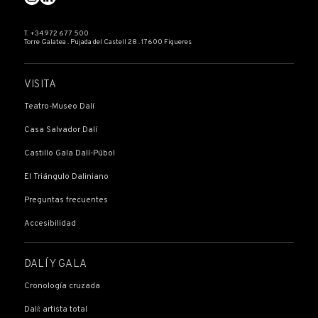
T. +34 972 677 500
Torre Galatea . Pujada del Castell 28 . 17600 Figueres
VISITA
Teatro-Museo Dalí
Casa Salvador Dalí
Castillo Gala Dalí-Púbol
El Triángulo Daliniano
Preguntas frecuentes
Accesibilidad
DALÍ Y GALA
Cronología cruzada
Dalí: artista total