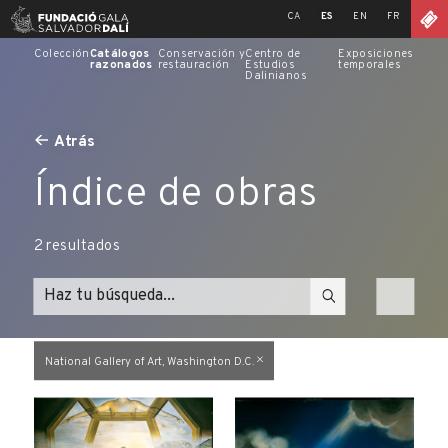
Skip
CA
ES
EN
FR
to
content
Colección
Catálogos
Conservación y
Centro de
Exposiciones
razonados
restauración
Estudios
temporales
Dalinianos
Atrás
Índice de obras
2
resultados
National Gallery of Art, Washington D.C.