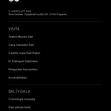
T. +34 972 677 500
Torre Galatea . Pujada del Castell 28 . 17600 Figueres
VISITA
Teatro-Museo Dalí
Casa Salvador Dalí
Castillo Gala Dalí-Púbol
El Triángulo Daliniano
Preguntas frecuentes
Accesibilidad
DALÍ Y GALA
Cronología cruzada
Dalí: artista total