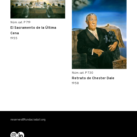
Núm. cat. P 719
El Sacramento de la Última
Cena
1955
Núm. cat. P 730
Retrato de Chester Dale
1958
reserves@fundaciodali.org