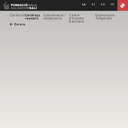
Skip
CA
ES
EN
FR
to
content
Col·lecció
Catàlegs
Conservació i
Centre
Exposicions
raonats
restauració
d'Estudis
Temporals
Dalinians
Enrere