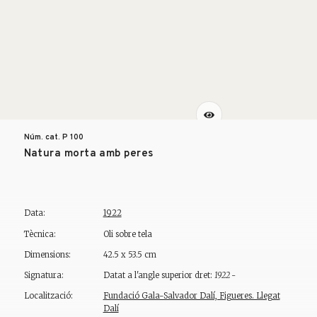
Núm. cat. P
100
Natura morta amb peres
Data:
1922
Tècnica:
Oli sobre tela
Dimensions:
42.5 x 53.5 cm
Signatura:
Datat a l'angle superior dret:
1922 -
Localització:
Fundació Gala-Salvador Dalí, Figueres. Llegat
Dalí