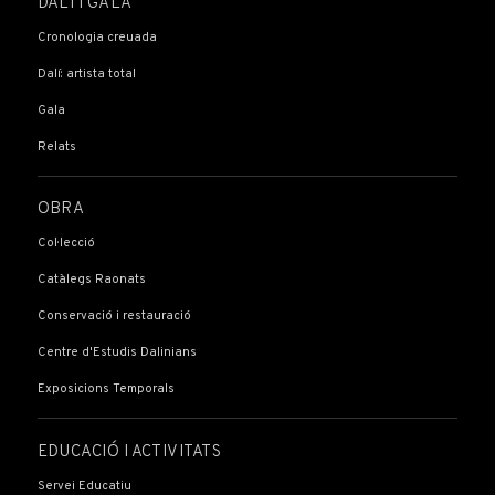
DALÍ I GALA
Cronologia creuada
Dalí: artista total
Gala
Relats
OBRA
Col·lecció
Catàlegs Raonats
Conservació i restauració
Centre d'Estudis Dalinians
Exposicions Temporals
EDUCACIÓ I ACTIVITATS
Servei Educatiu