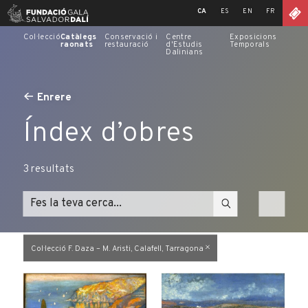
Skip
CA
ES
EN
FR
to
content
Col·lecció
Catàlegs
Conservació i
Centre
Exposicions
raonats
restauració
d'Estudis
Temporals
Dalinians
Enrere
Índex d’obres
3
resultats
Col·lecció F. Daza – M. Aristi, Calafell, Tarragona