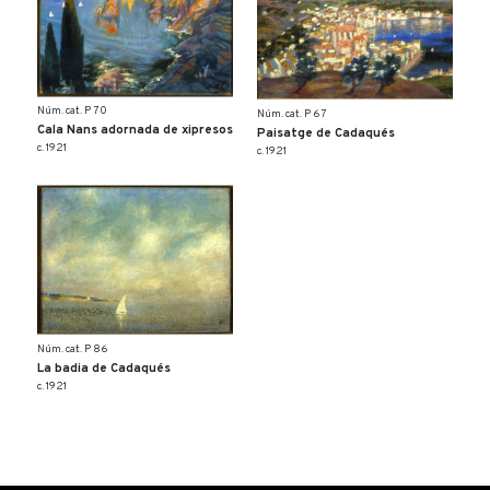
Núm. cat. P 70
Núm. cat. P 67
Cala Nans adornada de xipresos
Paisatge de Cadaqués
c. 1921
c. 1921
Núm. cat. P 86
La badia de Cadaqués
c. 1921