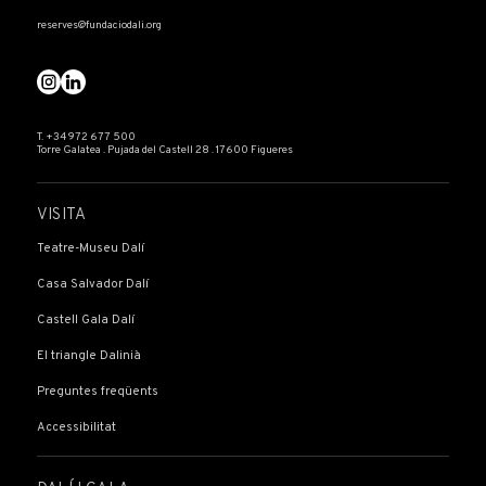
reserves@fundaciodali.org
T. +34 972 677 500
Torre Galatea . Pujada del Castell 28 . 17600 Figueres
VISITA
Teatre-Museu Dalí
Casa Salvador Dalí
Castell Gala Dalí
El triangle Dalinià
Preguntes freqüents
Accessibilitat