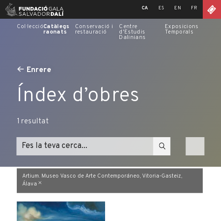
Skip
CA
ES
EN
FR
to
content
Col·lecció
Catàlegs
Conservació i
Centre
Exposicions
raonats
restauració
d'Estudis
Temporals
Dalinians
Enrere
Índex d’obres
1
resultat
Artium. Museo Vasco de Arte Contemporáneo, Vitoria-Gasteiz,
Álava