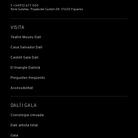
T. +34 972 677 500
Torre Galatea . Pujada del Castell 28 . 17600 Figueres
VISITA
Teatre-Museu Dalí
Casa Salvador Dalí
Castell Gala Dalí
El triangle Dalinià
Preguntes freqüents
Accessibilitat
DALÍ I GALA
Cronologia creuada
Dalí: artista total
Gala