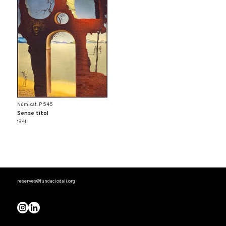
Núm. cat. P 545
Sense títol
1941
reserves@fundaciodali.org