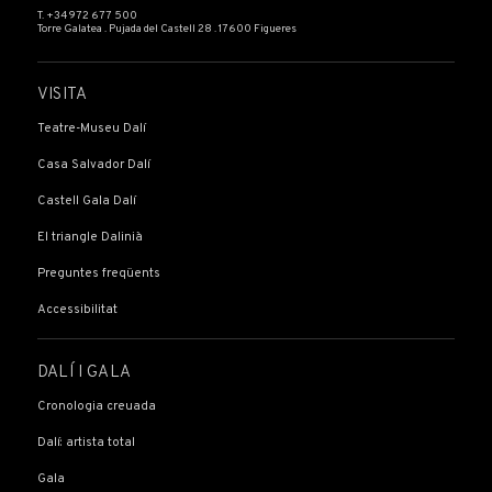
T. +34 972 677 500
Torre Galatea . Pujada del Castell 28 . 17600 Figueres
VISITA
Teatre-Museu Dalí
Casa Salvador Dalí
Castell Gala Dalí
El triangle Dalinià
Preguntes freqüents
Accessibilitat
DALÍ I GALA
Cronologia creuada
Dalí: artista total
Gala