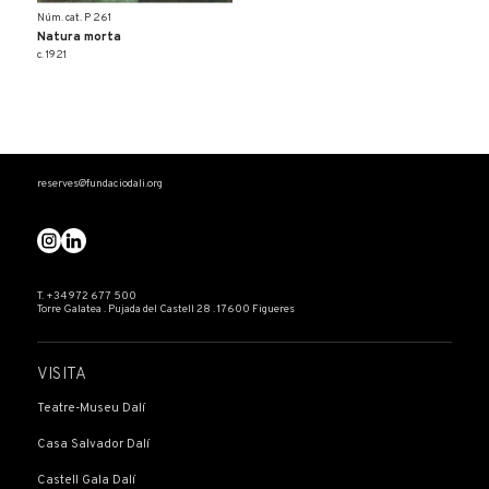
Núm. cat. P 261
Natura morta
c. 1921
reserves@fundaciodali.org
T. +34 972 677 500
Torre Galatea . Pujada del Castell 28 . 17600 Figueres
VISITA
Teatre-Museu Dalí
Casa Salvador Dalí
Castell Gala Dalí