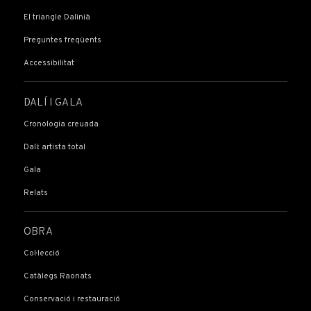
El triangle Dalinià
Preguntes freqüents
Accessibilitat
DALÍ I GALA
Cronologia creuada
Dalí: artista total
Gala
Relats
OBRA
Col·lecció
Catàlegs Raonats
Conservació i restauració